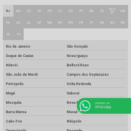
GO e
RJ
MG
ES
SP
PR
SC
RS
PE
BA
CE
AM
DF
PA
AC
AL
AP
MA
MT
MS
PB
PI
RN
RO
RR
SE
TO
Rio de Janeiro
São Gonçalo
Duque de Caxias
Nova Iguaçu
Niterói
Belford Roxo
São João de Meriti
Campos dos Goytacazes
Petrópolis
Volta Redonda
Magé
Itaboraí
Mesquita
Nova Friburgo
chamar no
WhatsApp
Barra Mansa
Macaé
Cabo Frio
Nilópolis
Teresópolis
Resende