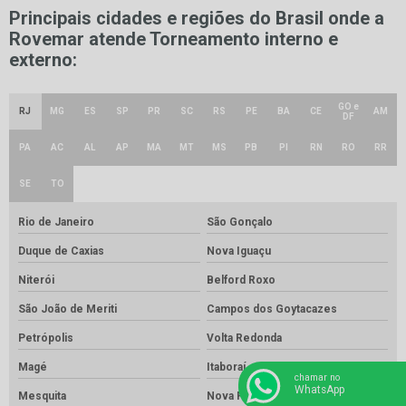
Principais cidades e regiões do Brasil onde a
Rovemar atende Torneamento interno e
externo:
GO e
RJ
MG
ES
SP
PR
SC
RS
PE
BA
CE
AM
DF
PA
AC
AL
AP
MA
MT
MS
PB
PI
RN
RO
RR
SE
TO
Rio de Janeiro
São Gonçalo
Duque de Caxias
Nova Iguaçu
Niterói
Belford Roxo
São João de Meriti
Campos dos Goytacazes
Petrópolis
Volta Redonda
Magé
Itaboraí
chamar no
WhatsApp
Mesquita
Nova Friburgo