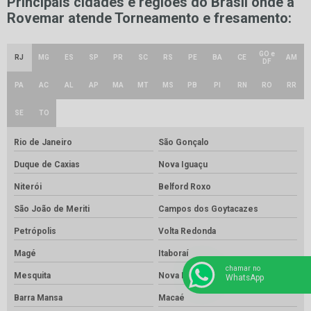
Principais cidades e regiões do Brasil onde a
Rovemar atende Torneamento e fresamento:
GO e
RJ
MG
ES
SP
PR
SC
RS
PE
BA
CE
AM
DF
PA
AC
AL
AP
MA
MT
MS
PB
PI
RN
RO
RR
SE
TO
Rio de Janeiro
São Gonçalo
Duque de Caxias
Nova Iguaçu
Niterói
Belford Roxo
São João de Meriti
Campos dos Goytacazes
Petrópolis
Volta Redonda
Magé
Itaboraí
chamar no
Mesquita
Nova Friburgo
WhatsApp
Barra Mansa
Macaé