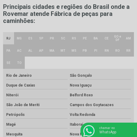
Principais cidades e regiões do Brasil onde a
Rovemar atende Fábrica de peças para
caminhões:
GO e
RJ
MG
ES
SP
PR
SC
RS
PE
BA
CE
AM
DF
PA
AC
AL
AP
MA
MT
MS
PB
PI
RN
RO
RR
SE
TO
Rio de Janeiro
São Gonçalo
Duque de Caxias
Nova Iguaçu
Niterói
Belford Roxo
São João de Meriti
Campos dos Goytacazes
Petrópolis
Volta Redonda
Magé
Itaboraí
chamar no
WhatsApp
Mesquita
Nova Friburgo