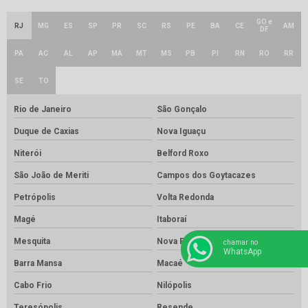
GO e
RJ
MG
ES
SP
PR
SC
RS
PE
BA
CE
AM
DF
PA
AC
AL
AP
MA
MT
MS
PB
PI
RN
RO
RR
SE
TO
Rio de Janeiro
São Gonçalo
Duque de Caxias
Nova Iguaçu
Niterói
Belford Roxo
São João de Meriti
Campos dos Goytacazes
Petrópolis
Volta Redonda
Magé
Itaboraí
Mesquita
Nova Friburgo
chamar no
WhatsApp
Barra Mansa
Macaé
Cabo Frio
Nilópolis
Teresópolis
Resende