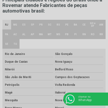
Rovemar atende Fabricantes de peças
automotivas brasil:
GO e
RJ
MG
ES
SP
PR
SC
RS
PE
BA
CE
AM
DF
PA
AC
AL
AP
MA
MT
MS
PB
PI
RN
RO
RR
SE
TO
Rio de Janeiro
São Gonçalo
Duque de Caxias
Nova Iguaçu
Niterói
Belford Roxo
São João de Meriti
Campos dos Goytacazes
Petrópolis
Volta Redonda
Magé
Itaboraí
chamar no
WhatsApp
Mesquita
Nova Friburgo