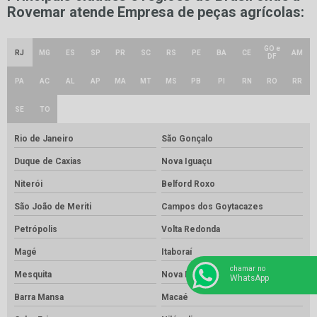
Rovemar atende Empresa de peças agrícolas:
GO e
RJ
MG
ES
SP
PR
SC
RS
PE
BA
CE
AM
DF
PA
AC
AL
AP
MA
MT
MS
PB
PI
RN
RO
RR
SE
TO
Rio de Janeiro
São Gonçalo
Duque de Caxias
Nova Iguaçu
Niterói
Belford Roxo
São João de Meriti
Campos dos Goytacazes
Petrópolis
Volta Redonda
Magé
Itaboraí
chamar no
Mesquita
Nova Friburgo
WhatsApp
Barra Mansa
Macaé