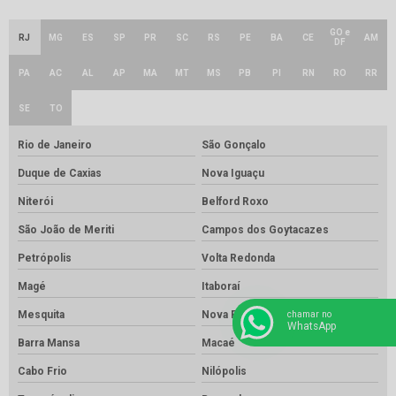
GO e
RJ
MG
ES
SP
PR
SC
RS
PE
BA
CE
AM
DF
PA
AC
AL
AP
MA
MT
MS
PB
PI
RN
RO
RR
SE
TO
Rio de Janeiro
São Gonçalo
Duque de Caxias
Nova Iguaçu
Niterói
Belford Roxo
São João de Meriti
Campos dos Goytacazes
Petrópolis
Volta Redonda
Magé
Itaboraí
chamar no
Mesquita
Nova Friburgo
WhatsApp
Barra Mansa
Macaé
Cabo Frio
Nilópolis